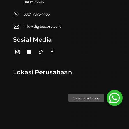
Barat 25586

0821 7375 4406

info@digitascorp.co.id
Sosial Media
Lokasi Perusahaan