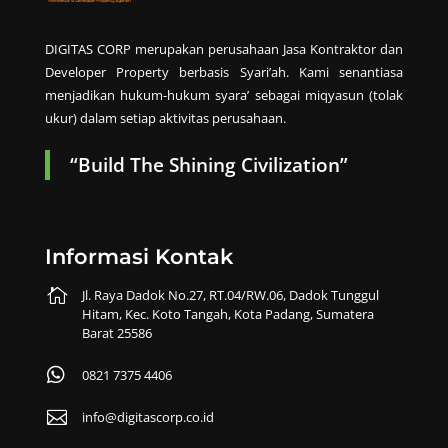
DIGITAS CORP merupakan perusahaan Jasa Kontraktor dan
Developer Property berbasis Syari’ah. Kami senantiasa
menjadikan hukum-hukum syara’ sebagai miqyasun (tolak
ukur) dalam setiap aktivitas perusahaan.
“Build The Shining Civilization”
Informasi Kontak

Jl. Raya Dadok No.27, RT.04/RW.06, Dadok Tunggul
Hitam, Kec. Koto Tangah, Kota Padang, Sumatera
Barat 25586

0821 7375 4406

info@digitascorp.co.id