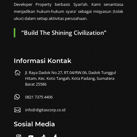
Developer Property berbasis Syari’ah. Kami senantiasa
menjadikan hukum-hukum syara’ sebagai miqyasun (tolak
ukur) dalam setiap aktivitas perusahaan.
“Build The Shining Civilization”
Informasi Kontak

Jl. Raya Dadok No.27, RT.04/RW.06, Dadok Tunggul
Hitam, Kec. Koto Tangah, Kota Padang, Sumatera
Barat 25586

0821 7375 4406

info@digitascorp.co.id
Sosial Media