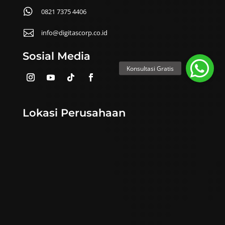

0821 7375 4406

info@digitascorp.co.id
Sosial Media
Lokasi Perusahaan