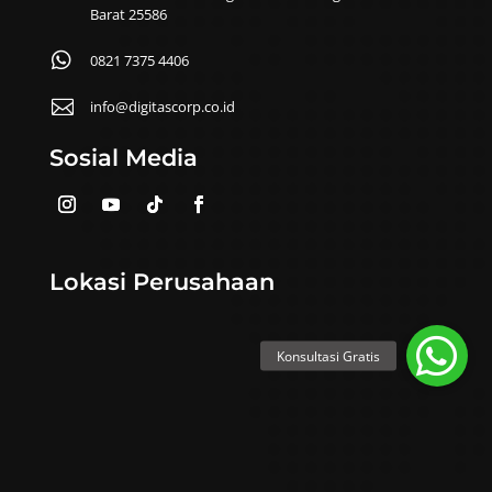
Barat 25586

0821 7375 4406

info@digitascorp.co.id
Sosial Media
Lokasi Perusahaan