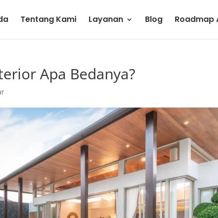
da
Tentang Kami
Layanan
Blog
Roadmap A
xterior Apa Bedanya?
ar