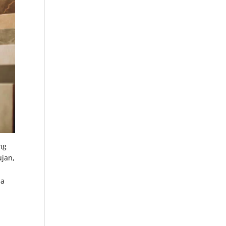
ng
ujan,
da