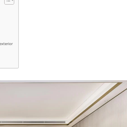
r
exterior