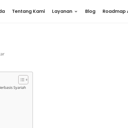
da
Tentang Kami
Layanan
Blog
Roadmap A
tar
erbasis Syariah