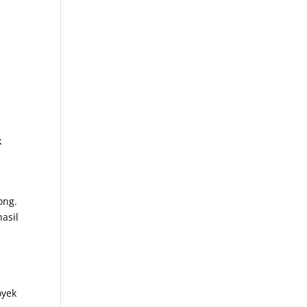
k
ong.
asil
oyek