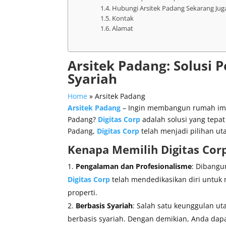
Hubungi Arsitek Padang Sekarang Jug
Kontak
Alamat
Arsitek Padang: Solusi
Syariah
Home
»
Arsitek Padang
Arsitek Padang
– Ingin membangun rumah impi
Padang?
Digitas Corp
adalah solusi yang tepa
Padang,
Digitas Corp
telah menjadi pilihan ut
Kenapa Memilih
Digitas Cor
Pengalaman dan Profesionalisme
: Dibangu
Digitas Corp
telah mendedikasikan diri untu
properti.
Berbasis Syariah
: Salah satu keunggulan u
berbasis syariah. Dengan demikian, Anda da