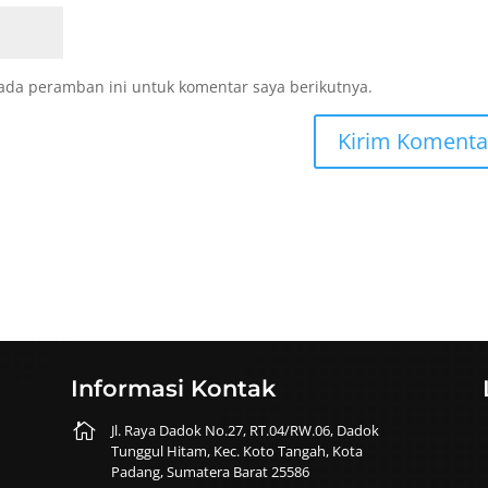
ada peramban ini untuk komentar saya berikutnya.
Informasi Kontak

Jl. Raya Dadok No.27, RT.04/RW.06, Dadok
Tunggul Hitam, Kec. Koto Tangah, Kota
Padang, Sumatera Barat 25586