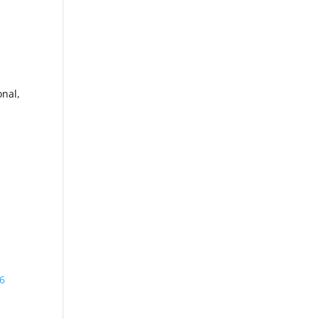
nal,
86