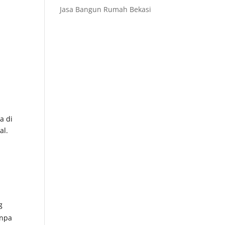
Jasa Bangun Rumah Bekasi
a di
al.
g
anpa