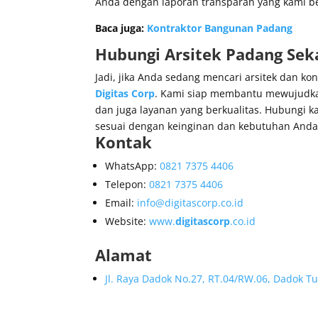
Anda dengan laporan transparan yang kami be
Baca juga:
Kontraktor Bangunan Padang
Hubungi
Arsitek Padang
Seka
Jadi, jika Anda sedang mencari arsitek dan k
Digitas Corp
. Kami siap membantu mewujudkan
dan juga layanan yang berkualitas. Hubungi
sesuai dengan keinginan dan kebutuhan Anda
Kontak
WhatsApp:
0821 7375 4406
Telepon:
0821 7375 4406
Email:
info@digitascorp.co.id
Website:
www.
digitascorp
.co.id
Alamat
Jl. Raya Dadok No.27, RT.04/RW.06, Dadok T