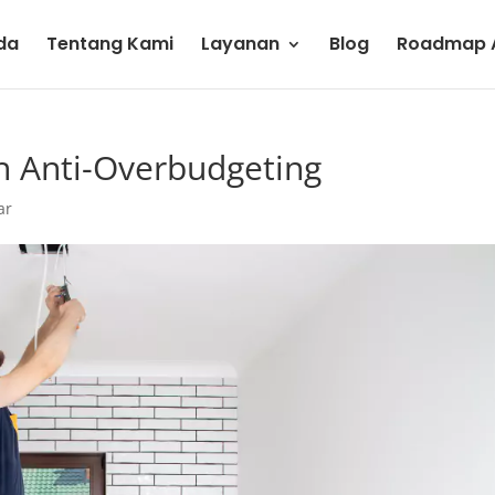
da
Tentang Kami
Layanan
Blog
Roadmap A
h Anti-Overbudgeting
ar